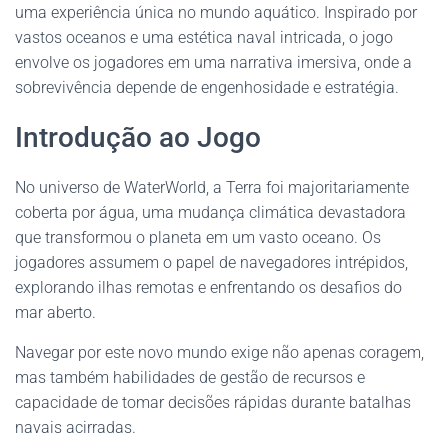
uma experiência única no mundo aquático. Inspirado por
vastos oceanos e uma estética naval intricada, o jogo
envolve os jogadores em uma narrativa imersiva, onde a
sobrevivência depende de engenhosidade e estratégia.
Introdução ao Jogo
No universo de WaterWorld, a Terra foi majoritariamente
coberta por água, uma mudança climática devastadora
que transformou o planeta em um vasto oceano. Os
jogadores assumem o papel de navegadores intrépidos,
explorando ilhas remotas e enfrentando os desafios do
mar aberto.
Navegar por este novo mundo exige não apenas coragem,
mas também habilidades de gestão de recursos e
capacidade de tomar decisões rápidas durante batalhas
navais acirradas.