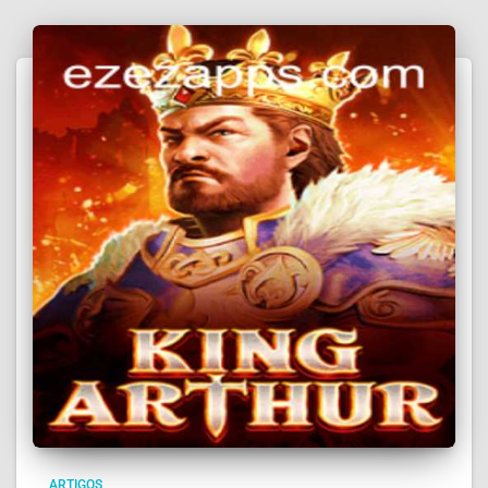
ARTIGOS