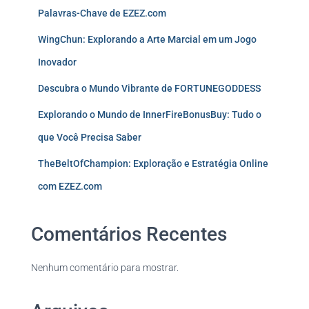
Palavras-Chave de EZEZ.com
WingChun: Explorando a Arte Marcial em um Jogo
Inovador
Descubra o Mundo Vibrante de FORTUNEGODDESS
Explorando o Mundo de InnerFireBonusBuy: Tudo o
que Você Precisa Saber
TheBeltOfChampion: Exploração e Estratégia Online
com EZEZ.com
Comentários Recentes
Nenhum comentário para mostrar.