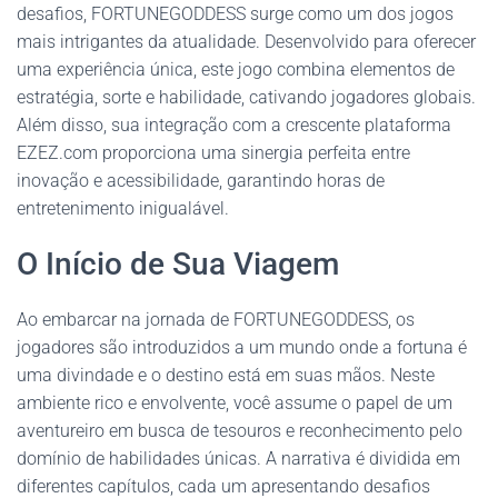
desafios, FORTUNEGODDESS surge como um dos jogos
mais intrigantes da atualidade. Desenvolvido para oferecer
uma experiência única, este jogo combina elementos de
estratégia, sorte e habilidade, cativando jogadores globais.
Além disso, sua integração com a crescente plataforma
EZEZ.com proporciona uma sinergia perfeita entre
inovação e acessibilidade, garantindo horas de
entretenimento inigualável.
O Início de Sua Viagem
Ao embarcar na jornada de FORTUNEGODDESS, os
jogadores são introduzidos a um mundo onde a fortuna é
uma divindade e o destino está em suas mãos. Neste
ambiente rico e envolvente, você assume o papel de um
aventureiro em busca de tesouros e reconhecimento pelo
domínio de habilidades únicas. A narrativa é dividida em
diferentes capítulos, cada um apresentando desafios