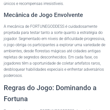
únicos e recompensas irresistíveis.
Mecânica de Jogo Envolvente
A mecânica de FORTUNEGODDESS é cuidadosamente
projetada para testar tanto a sorte quanto a estratégia do
jogador. Segmentado em níveis de dificuldade progressiva,
o jogo obriga os participantes a explorar uma variedade de
ambientes, desde florestas mágicas até cidades antigas
repletas de segredos desconhecidos. Em cada fase, os
jogadores têm a oportunidade de coletar artefatos raros,
desbloquear habilidades especiais e enfrentar adversários
poderosos.
Regras do Jogo: Dominando a
Fortuna