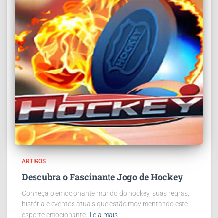
ARTIGOS
Descubra o Fascinante Jogo de Hockey
Conheça o emocionante mundo do hockey, suas regras,
história e eventos atuais que estão movimentando este
esporte emocionante.
Leia mais…