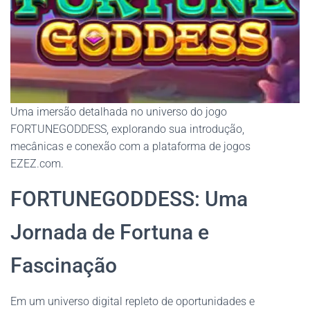
Uma imersão detalhada no universo do jogo
FORTUNEGODDESS, explorando sua introdução,
mecânicas e conexão com a plataforma de jogos
EZEZ.com.
FORTUNEGODDESS: Uma
Jornada de Fortuna e
Fascinação
Em um universo digital repleto de oportunidades e