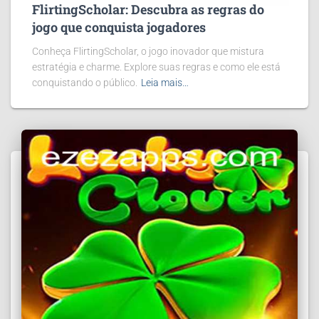
FlirtingScholar: Descubra as regras do
jogo que conquista jogadores
Conheça FlirtingScholar, o jogo inovador que mistura
estratégia e charme. Explore suas regras e como ele está
conquistando o público.
Leia mais…