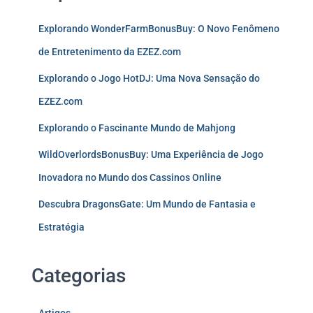
Explorando WonderFarmBonusBuy: O Novo Fenômeno
de Entretenimento da EZEZ.com
Explorando o Jogo HotDJ: Uma Nova Sensação do
EZEZ.com
Explorando o Fascinante Mundo de Mahjong
WildOverlordsBonusBuy: Uma Experiência de Jogo
Inovadora no Mundo dos Cassinos Online
Descubra DragonsGate: Um Mundo de Fantasia e
Estratégia
Categorias