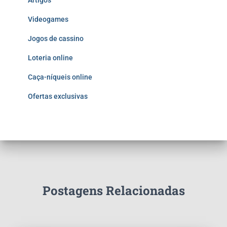
Artigos
Videogames
Jogos de cassino
Loteria online
Caça-níqueis online
Ofertas exclusivas
Postagens Relacionadas