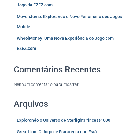
Jogo de EZEZ.com
MovenJump: Explorando o Novo Fenômeno dos Jogos
Mobile
WheelMoney: Uma Nova Experiência de Jogo com
EZEZ.com
Comentários Recentes
Nenhum comentário para mostrar.
Arquivos
Explorando o Universo de StarlightPrincess1000
GreatLion: O Jogo de Estratégia que Está