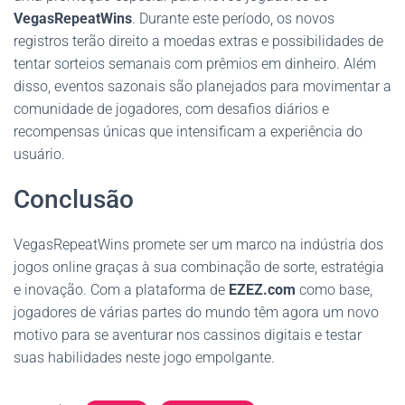
VegasRepeatWins
. Durante este período, os novos
registros terão direito a moedas extras e possibilidades de
tentar sorteios semanais com prêmios em dinheiro. Além
disso, eventos sazonais são planejados para movimentar a
comunidade de jogadores, com desafios diários e
recompensas únicas que intensificam a experiência do
usuário.
Conclusão
VegasRepeatWins promete ser um marco na indústria dos
jogos online graças à sua combinação de sorte, estratégia
e inovação. Com a plataforma de
EZEZ.com
como base,
jogadores de várias partes do mundo têm agora um novo
motivo para se aventurar nos cassinos digitais e testar
suas habilidades neste jogo empolgante.