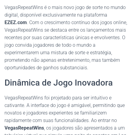
VegasRepeatWins é o mais novo jogo de sorte no mundo
digital, disponível exclusivamente na plataforma
EZEZ.com
. Com o crescimento contínuo dos jogos online,
VegasRepeatWins se destaca entre os lançamentos mais
recentes por suas características únicas e envolventes. O
jogo convida jogadores de todo o mundo a
experimentarem uma mistura de sorte e estratégia,
prometendo não apenas entretenimento, mas também
oportunidades de ganhos substanciais.
Dinâmica de Jogo Inovadora
VegasRepeatWins foi projetado para ser intuitivo e
cativante. A interface do jogo é amigável, permitindo que
novatos e jogadores experientes se familiarizem
rapidamente com suas funcionalidades. Ao entrar no
VegasRepeatWins
, os jogadores são apresentados a um