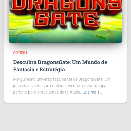
ARTIGOS
Descubra DragonsGate: Um Mundo de
Fantasia e Estratégia
Mergulhe no universo fascinante de DragonsGate, um
jogo envolvente que combina aventura e estratégia,
perfeito para entusiastas de fantasia.
Leia mais…