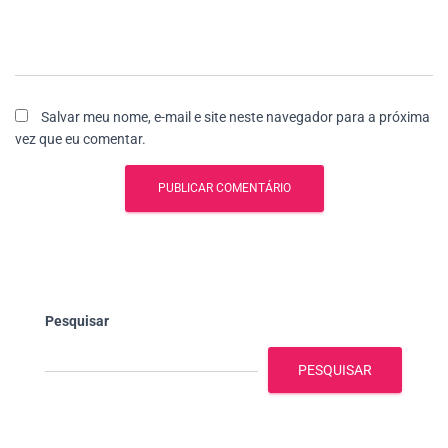
Salvar meu nome, e-mail e site neste navegador para a próxima
vez que eu comentar.
Pesquisar
PESQUISAR