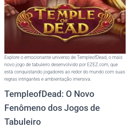
Explore o emocionante universo de TempleofDead, o mais
novo jogo de tabuleiro desenvolvido por EZEZ.com, que
está conquistando jogadores ao redor do mundo com suas
regras intrigantes e ambientação imersiva.
TempleofDead: O Novo
Fenômeno dos Jogos de
Tabuleiro