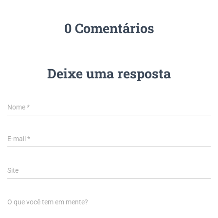
0 Comentários
Deixe uma resposta
Nome
*
E-mail
*
Site
O que você tem em mente?