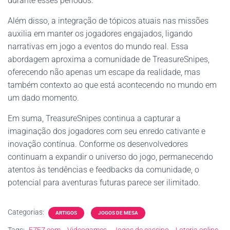
durante esses períodos.
Além disso, a integração de tópicos atuais nas missões
auxilia em manter os jogadores engajados, ligando
narrativas em jogo a eventos do mundo real. Essa
abordagem aproxima a comunidade de TreasureSnipes,
oferecendo não apenas um escape da realidade, mas
também contexto ao que está acontecendo no mundo em
um dado momento.
Em suma, TreasureSnipes continua a capturar a
imaginação dos jogadores com seu enredo cativante e
inovação contínua. Conforme os desenvolvedores
continuam a expandir o universo do jogo, permanecendo
atentos às tendências e feedbacks da comunidade, o
potencial para aventuras futuras parece ser ilimitado.
Categorias:
ARTIGOS
JOGOS DE MESA