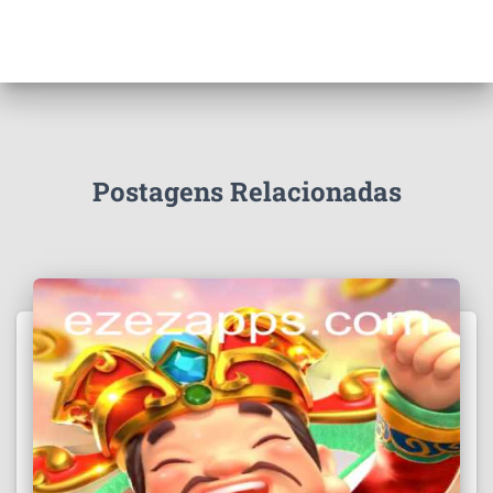
Postagens Relacionadas