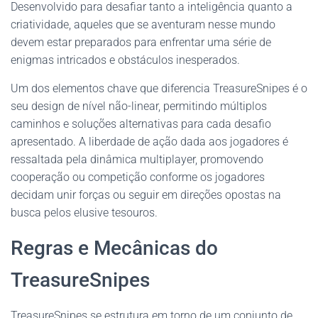
Desenvolvido para desafiar tanto a inteligência quanto a
criatividade, aqueles que se aventuram nesse mundo
devem estar preparados para enfrentar uma série de
enigmas intricados e obstáculos inesperados.
Um dos elementos chave que diferencia TreasureSnipes é o
seu design de nível não-linear, permitindo múltiplos
caminhos e soluções alternativas para cada desafio
apresentado. A liberdade de ação dada aos jogadores é
ressaltada pela dinâmica multiplayer, promovendo
cooperação ou competição conforme os jogadores
decidam unir forças ou seguir em direções opostas na
busca pelos elusive tesouros.
Regras e Mecânicas do
TreasureSnipes
TreasureSnipes se estrutura em torno de um conjunto de