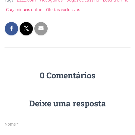
Tags:
EZEZ.com
Videogames
Jogos de cassino
Loteria online
Caça-níqueis online
Ofertas exclusivas
0 Comentários
Deixe uma resposta
Nome
*